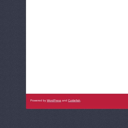
Powered by
WordPress
and
Cuttlefish
.