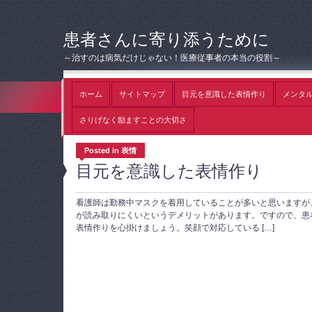
患者さんに寄り添うために
～治すのは病気だけじゃない！医療従事者の本当の役割～
ホーム
サイトマップ
目元を意識した表情作り
メンタ
さりげなく励ますことの大切さ
Posted in 表情
目元を意識した表情作り
看護師は勤務中マスクを着用していることが多いと思いますが
が読み取りにくいというデメリットがあります。ですので、患
表情作りを心掛けましょう。笑顔で対応している […]