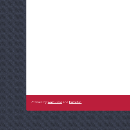
Powered by
WordPress
and
Cuttlefish
.