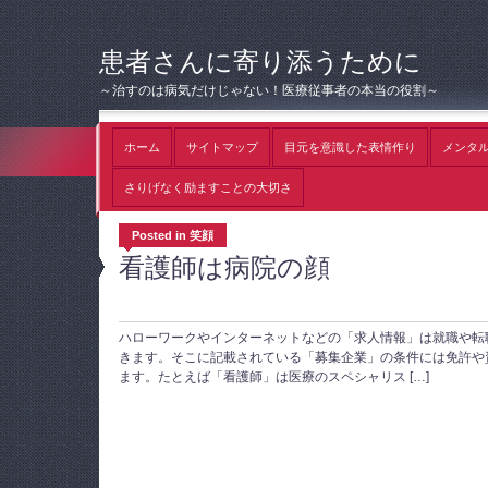
患者さんに寄り添うために
～治すのは病気だけじゃない！医療従事者の本当の役割～
ホーム
サイトマップ
目元を意識した表情作り
メンタ
さりげなく励ますことの大切さ
Posted in 笑顔
看護師は病院の顔
ハローワークやインターネットなどの「求人情報」は就職や転
きます。そこに記載されている「募集企業」の条件には免許や
ます。たとえば「看護師」は医療のスペシャリス […]