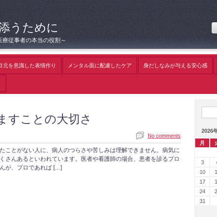
添うために
医療従事者の本当の役割～
目元を意識した表情作り
メンタル面に配慮したケア
身だしなみが与える安心感
さ
ますことの大切さ
2026
No comments
月
たことがない人に、病人のつらさや苦しみは理解できません。病気に
くさんあるといわれています。医者や看護師の場合、患者を診るプロ
3
が、プロであれば […]
10
17
24
31