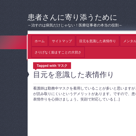
患者さんに寄り添うために
～治すのは病気だけじゃない！医療従事者の本当の役割～
ホーム
サイトマップ
目元を意識した表情作り
メンタ
さりげなく励ますことの大切さ
Tagged with マスク
目元を意識した表情作り
看護師は勤務中マスクを着用していることが多いと思いますが
が読み取りにくいというデメリットがあります。ですので、患
表情作りを心掛けましょう。笑顔で対応している […]