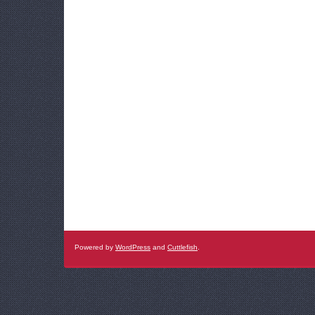
Powered by
WordPress
and
Cuttlefish
.